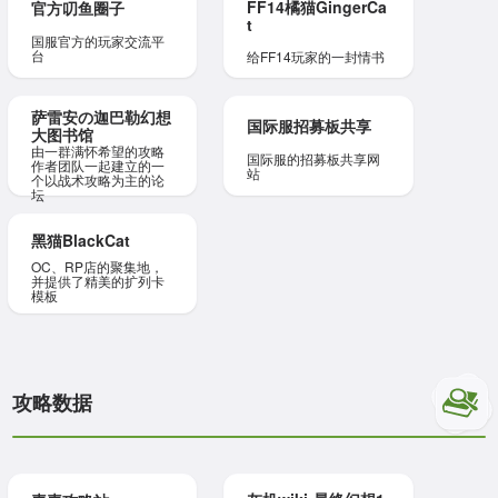
FF14橘猫GingerCa
官方叨鱼圈子
t
国服官方的玩家交流平
台
给FF14玩家的一封情书
萨雷安の迦巴勒幻想
国际服招募板共享
大图书馆
由一群满怀希望的攻略
国际服的招募板共享网
作者团队一起建立的一
站
个以战术攻略为主的论
坛
黑猫BlackCat
OC、RP店的聚集地，
并提供了精美的扩列卡
模板
攻略数据