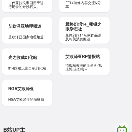
古代亚拉戈帝国用于进
FF14装修内容交流&分
行记录的奇妙石头。
享
最终幻想14_秘银之
艾欧泽亚地理频道
眼杂志社
最终幻想14玩家作品以
艾欧泽亚国家地理频道
及相关消息搬运
艾欧泽亚RP情报站
光之收藏幻化站
情报站关注的全是RP店
ff14国服玩家自制幻化站
店博/店长哦～
NGA艾欧泽亚
NGA艾欧泽亚论坛微博
B站UP主