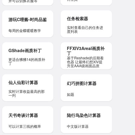
并可以切换衣服等
任务检索器
游玩C哩酱-时尚品鉴
实时查看自己的任务进
每周的金蝶暖暖教学
度列表
FFXIV3Areal画质补
GShade画质补丁
丁
基于Reshade的后期着
更适合狒狒14的画质补
色器 让最终幻想XIV提
丁
升至AAA级画面品质
仙人仙彩计算器
幻巧拼图计算器
实时计算收益最高的那
如题
一列
天书奇谈计算器
陆行鸟染色计算器
可以计算三线的概率
中文版计算器