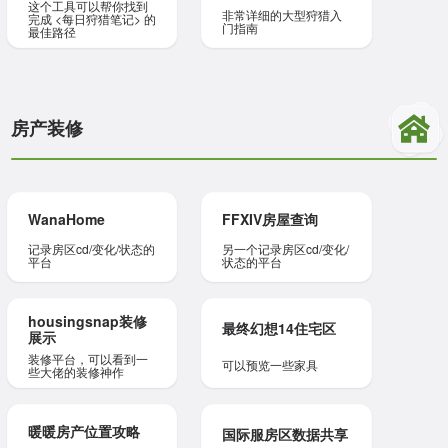
这个工具可以帮你找到
非常详细的大型狩猎入
完成 <每日狩猎笔记> 的
门指南
最佳路径
房产装修
WanaHome
FFXIV房屋查询
记录房区cd/变化/状态的
另一个记录房区cd/变化/
平台
状态的平台
housingsnap装修
最终幻想14住宅区
展示
装修平台，可以看到一
可以预览一些家具
些大佬的装修神作
暖暖房产位置攻略
国际服房区数据共享