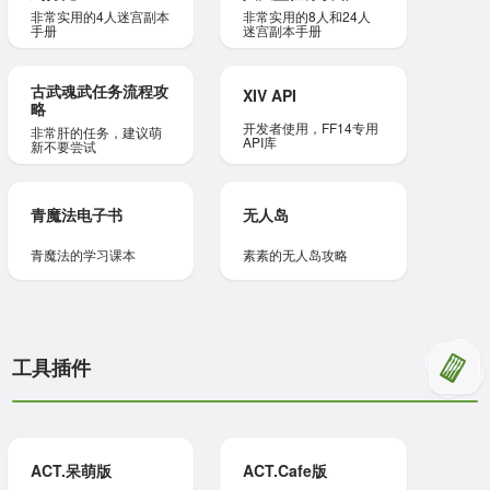
非常实用的4人迷宫副本
非常实用的8人和24人
手册
迷宫副本手册
古武魂武任务流程攻
XIV API
略
开发者使用，FF14专用
非常肝的任务，建议萌
API库
新不要尝试
青魔法电子书
无人岛
青魔法的学习课本
素素的无人岛攻略
工具插件
ACT.呆萌版
ACT.Cafe版