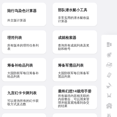
部队潜水艇小工具
陆行鸟染色计算器
非常实用的潜水艇收益
外文版计算器
计算器
理符列表
成就检索器
所有版本的理符任务列
查询所有成就列表及奖
表
励和称号
筹备补给品列表
筹备军需品列表
大国防联军每日筹备补
大国防联军每日筹备军
给品列表
需品列表
最终幻想14栽培手册
九宫幻卡卡牌列表
所有栽培内容相关联的
内容整合，可以用来管
可以查询所有的幻卡获
理并能直观地看到杂交
取方式及点数
的结果