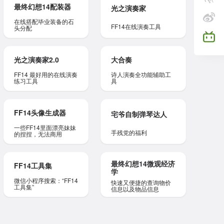
最终幻想14配装器
光之演奏家
在线搭配毕业装备的石
FF14在线演奏工具
头分配
光之演奏家2.0
大合奏
FF14 最好用的在线演奏
诗人演奏全功能辅助工
练习工具
具
FF14头像生成器
宅爷自制弹琴达人
一些FF14里面漂亮妹妹
手残党的福利
的捏捏，无法商用
最终幻想14微观经济
FF14工具集
学
微信小程序搜索：“FF14
快速又便捷的查询物价
工具集”
信息以及物品信息