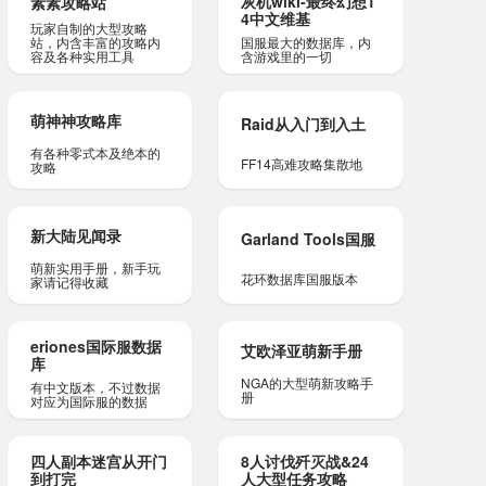
灰机wiki-最终幻想1
素素攻略站
4中文维基
玩家自制的大型攻略
站，内含丰富的攻略内
国服最大的数据库，内
容及各种实用工具
含游戏里的一切
萌神神攻略库
Raid从入门到入土
有各种零式本及绝本的
FF14高难攻略集散地
攻略
新大陆见闻录
Garland Tools国服
萌新实用手册，新手玩
花环数据库国服版本
家请记得收藏
eriones国际服数据
艾欧泽亚萌新手册
库
NGA的大型萌新攻略手
有中文版本，不过数据
册
对应为国际服的数据
四人副本迷宫从开门
8人讨伐歼灭战&24
到打完
人大型任务攻略