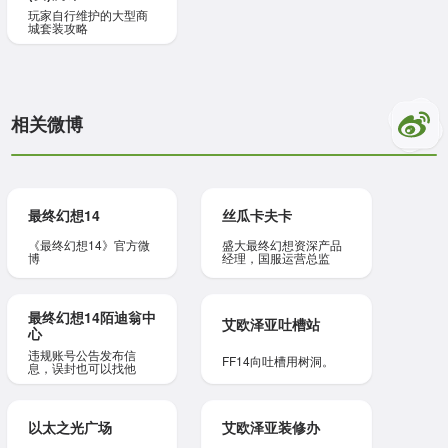
玩家自行维护的大型商
城套装攻略
相关微博
最终幻想14
丝瓜卡夫卡
《最终幻想14》官方微
盛大最终幻想资深产品
博
经理，国服运营总监
最终幻想14陌迪翁中
艾欧泽亚吐槽站
心
违规账号公告发布信
FF14向吐槽用树洞。
息，误封也可以找他
以太之光广场
艾欧泽亚装修办