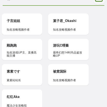
子言姐姐
菓子君_Okashi
知名攻略视频作者
知名攻略视频作者
顾跑跑
游玩C哩酱
知名游戏UP主、直播高
最终幻想14时尚品鉴攻
能主播
略UP
素素です
被窝国际
素素站站长
知名攻略视频作者
红红Aka
魔法少女攻略组