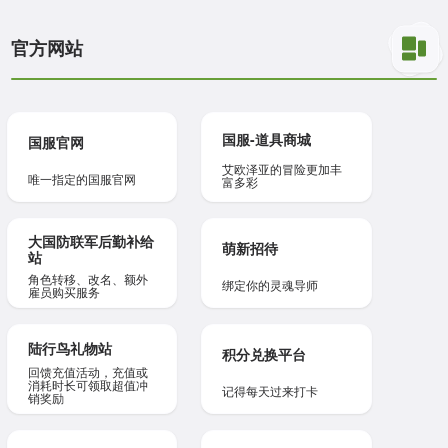
官方网站
国服-道具商城
国服官网
艾欧泽亚的冒险更加丰
唯一指定的国服官网
富多彩
大国防联军后勤补给
萌新招待
站
角色转移、改名、额外
绑定你的灵魂导师
雇员购买服务
陆行鸟礼物站
积分兑换平台
回馈充值活动，充值或
消耗时长可领取超值冲
记得每天过来打卡
销奖励